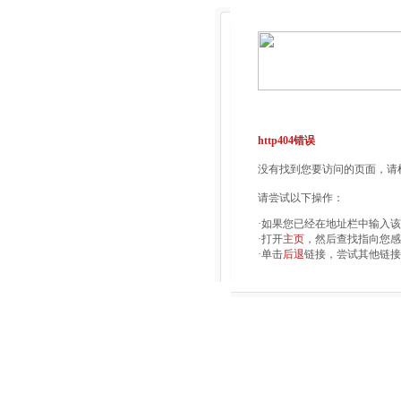
http404错误
没有找到您要访问的页面，请检
请尝试以下操作：
·如果您已经在地址栏中输入
·打开
主页
，然后查找指向您感
·单击
后退
链接，尝试其他链接